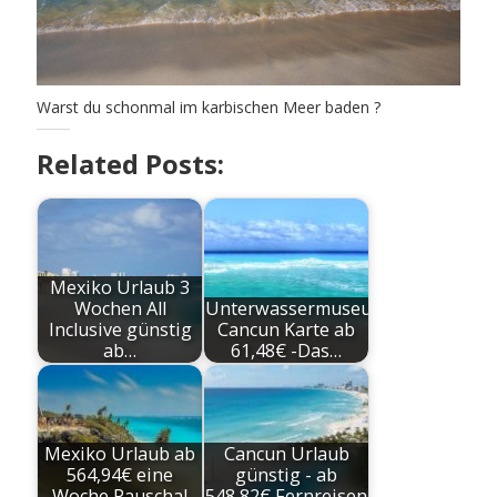
Warst du schonmal im karbischen Meer baden ?
Related Posts:
Mexiko Urlaub 3
Wochen All
Unterwassermuseum
Inclusive günstig
Cancun Karte ab
ab…
61,48€ -Das…
Mexiko Urlaub ab
Cancun Urlaub
564,94€ eine
günstig - ab
Woche Pauschal
548,82€ Fernreisen