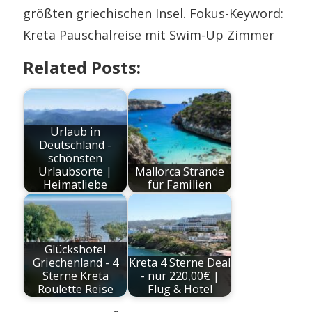
größten griechischen Insel. Fokus-Keyword:
Kreta Pauschalreise mit Swim-Up Zimmer
Related Posts:
Urlaub in
Deutschland -
schönsten
Urlaubsorte |
Mallorca Strände
Heimatliebe
für Familien
Glückshotel
Griechenland - 4
Kreta 4 Sterne Deal
Sterne Kreta
- nur 220,00€ |
Roulette Reise
Flug & Hotel