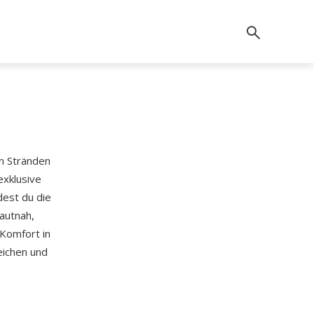
en Stränden
 exklusive
dest du die
autnah,
Komfort in
eichen und