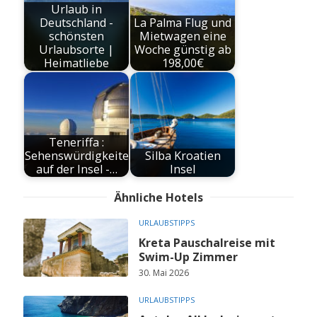
Urlaub in
Deutschland -
La Palma Flug und
schönsten
Mietwagen eine
Urlaubsorte |
Woche günstig ab
Heimatliebe
198,00€
Teneriffa :
Sehenswürdigkeiten
Silba Kroatien
auf der Insel -…
Insel
Ähnliche Hotels
URLAUBSTIPPS
Kreta Pauschalreise mit
Swim-Up Zimmer
30. Mai 2026
URLAUBSTIPPS