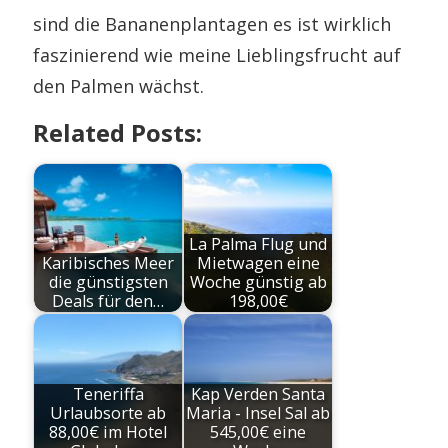
sind die Bananenplantagen es ist wirklich
faszinierend wie meine Lieblingsfrucht auf
den Palmen wächst.
Related Posts:
La Palma Flug und
Karibisches Meer
Mietwagen eine
die günstigsten
Woche günstig ab
Deals für den…
198,00€
Teneriffa
Kap Verden Santa
Urlaubsorte ab
Maria - Insel Sal ab
88,00€ im Hotel
545,00€ eine