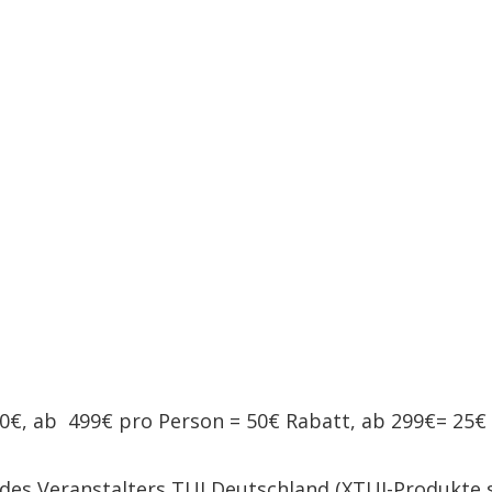
00€, ab 499€ pro Person = 50€ Rabatt, ab 299€= 25€
n des Veranstalters TUI Deutschland (XTUI-Produkte