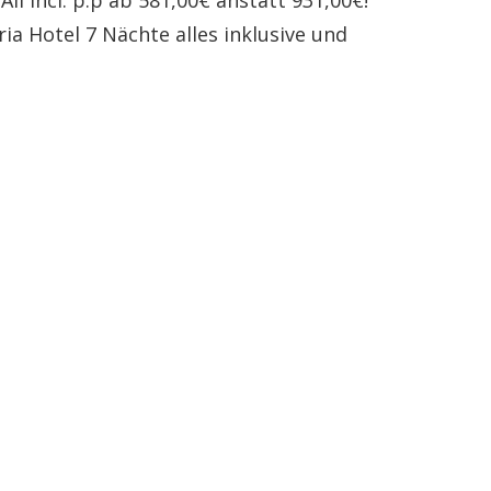
ll Incl. p.p ab 581,00€ anstatt 931,00€!
ria Hotel 7 Nächte alles inklusive und