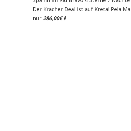
Spanin im Riu Bravo 4 Sterne 7 Nächte A
Der Kracher Deal ist auf Kreta! Pela Ma
nur
286,00€ !
!