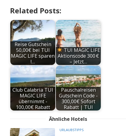
Related Posts:
Reise Gutschein
50,00€ bei TUI
TUI MAGIC LIFE
MAGIC LIFE sparen
Aktionscode 300 €
!…
– Jetzt…
Club Calabria TUI
Pauschalreisen
MAGIC LIFE
Gutschein Code -
übernimmt -
300,00€ Sofort
100,00€ Rabatt
Rabatt | TUI
Ähnliche Hotels
URLAUBSTIPPS