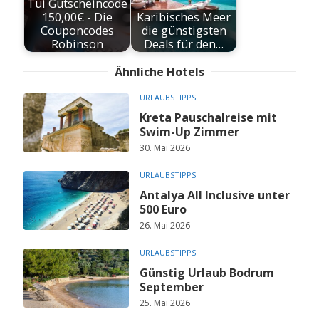
Tui Gutscheincode
150,00€ - Die
Karibisches Meer
Couponcodes
die günstigsten
Robinson
Deals für den…
Ähnliche Hotels
URLAUBSTIPPS
Kreta Pauschalreise mit
Swim-Up Zimmer
30. Mai 2026
URLAUBSTIPPS
Antalya All Inclusive unter
500 Euro
26. Mai 2026
URLAUBSTIPPS
Günstig Urlaub Bodrum
September
25. Mai 2026