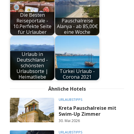
Die Besten
Reiseportale -
Pauschalreise
10.Perfekte Seite
Alanya - ab 85,00€
für Urlauber
eine Woche
Urlaub in
Deutschland -
schönsten
Urlaubsorte |
Türkei Urlaub -
Heimatliebe
Corona 2021
Ähnliche Hotels
URLAUBSTIPPS
Kreta Pauschalreise mit
Swim-Up Zimmer
30. Mai 2026
URLAUBSTIPPS