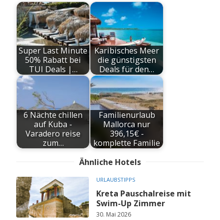
Super Last Minute
Karibisches Meer
50% Rabatt bei
die günstigsten
TUI Deals |…
Deals für den…
6 Nächte chillen
Familienurlaub
auf Kuba -
Mallorca nur
Varadero reise
396,15€ -
zum…
komplette Familie
Ähnliche Hotels
URLAUBSTIPPS
Kreta Pauschalreise mit
Swim-Up Zimmer
30. Mai 2026