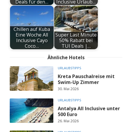
Deals für den…
Inclusive Urlaub…
Chillen auf Kuba
Eine Woche All
Super Last Minute
Inclusive Cayo
50% Rabatt bei
Coco…
TUI Deals |…
Ähnliche Hotels
URLAUBSTIPPS
Kreta Pauschalreise mit
Swim-Up Zimmer
30. Mai 2026
URLAUBSTIPPS
Antalya All Inclusive unter
500 Euro
26. Mai 2026