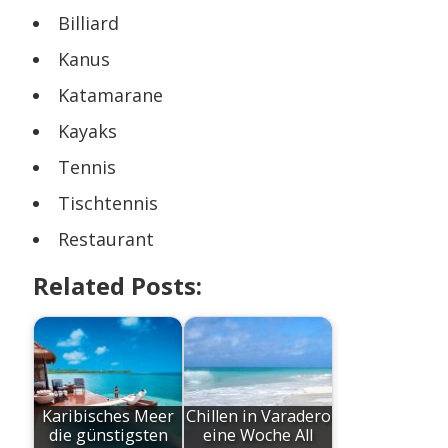
Billiard
Kanus
Katamarane
Kayaks
Tennis
Tischtennis
Restaurant
Related Posts:
Karibisches Meer
Chillen in Varadero
die günstigsten
eine Woche All