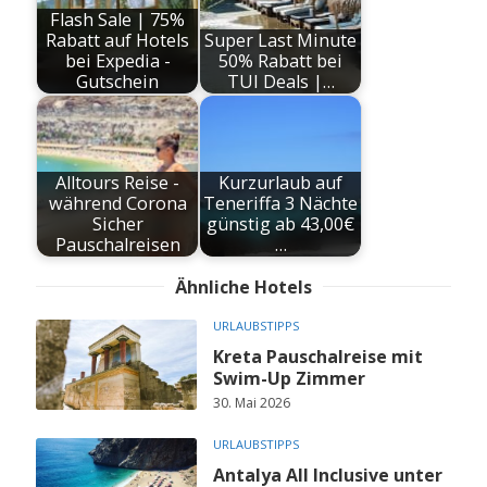
Flash Sale | 75%
Rabatt auf Hotels
Super Last Minute
bei Expedia -
50% Rabatt bei
Gutschein
TUI Deals |…
Alltours Reise -
Kurzurlaub auf
während Corona
Teneriffa 3 Nächte
Sicher
günstig ab 43,00€
Pauschalreisen
…
Ähnliche Hotels
URLAUBSTIPPS
Kreta Pauschalreise mit
Swim-Up Zimmer
30. Mai 2026
URLAUBSTIPPS
Antalya All Inclusive unter