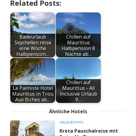
Related Posts:
Badeurlaub
Chillen auf
Seychellen reise
Mauritius
eine Woche
Halbpension 8
Halbpension…
Nächte ab…
Chillen auf
Le Palmiste Hotel
Mauritius - All
Mauritius in Trou
Inclusive Urlaub
Aux Biches ab…
9…
Ähnliche Hotels
URLAUBSTIPPS
Kreta Pauschalreise mit