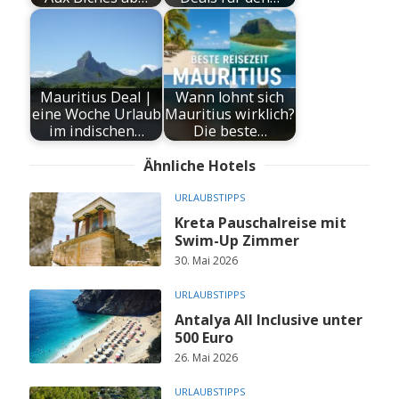
Mauritius Deal |
Wann lohnt sich
eine Woche Urlaub
Mauritius wirklich?
im indischen…
Die beste…
Ähnliche Hotels
URLAUBSTIPPS
Kreta Pauschalreise mit
Swim-Up Zimmer
30. Mai 2026
URLAUBSTIPPS
Antalya All Inclusive unter
500 Euro
26. Mai 2026
URLAUBSTIPPS