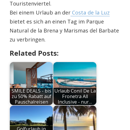
Touristenviertel.
Bei einem Urlaub an der
Costa de la Luz
bietet es sich an einen Tag im Parque
Natural de la Brena y Marismas del Barbate
zu verbringen.
Related Posts:
SMILE DEALS - bis
Urlaub Conil De La
zu 50% Rabatt auf
Fronetra All
Pauschalreisen
Inclusive - nur…
Golfurlaub in