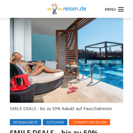
MENU
SMILE DEALS - bis zu 50% Rabatt auf Pauschalreisen
REISEANGEBOTE
GUTSCHEIN
SCHNÄPPCHEN REISEN
SMILE DEALS – bis zu 50%