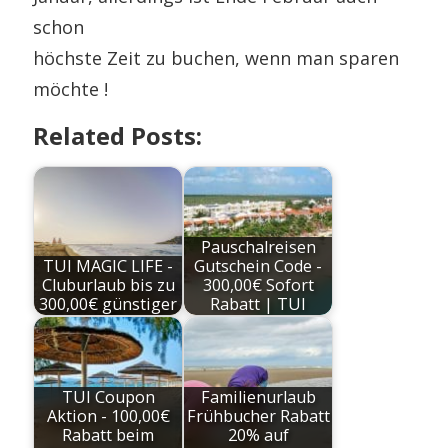
schon
höchste Zeit zu buchen, wenn man sparen
möchte !
Related Posts:
Pauschalreisen
TUI MAGIC LIFE -
Gutschein Code -
Cluburlaub bis zu
300,00€ Sofort
300,00€ günstiger
Rabatt | TUI
TUI Coupon
Familienurlaub
Aktion - 100,00€
Frühbucher Rabatt
Rabatt beim
20% auf