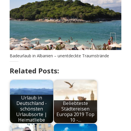
Badeurlaub in Albanien – unentdeckte Traumstrände
Related Posts:
Urlaub in
Deutschland -
Beliebteste
schönsten
Städtereisen
Urlaubsorte |
Europa 2019 Top
Heimatliebe
10 -…