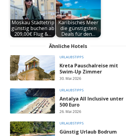
Moskau Städtetrip
Karibisches Meer
günstig buchen ab
die günstigsten
209,00€ Flug &…
Deals für den…
Ähnliche Hotels
URLAUBSTIPPS
Kreta Pauschalreise mit
Swim-Up Zimmer
30. Mai 2026
URLAUBSTIPPS
Antalya All Inclusive unter
500 Euro
26. Mai 2026
URLAUBSTIPPS
Günstig Urlaub Bodrum