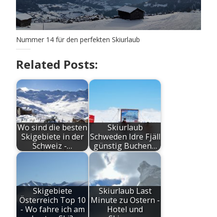
Nummer 14 für den perfekten Skiurlaub
Related Posts:
Wo sind die besten
Skiurlaub
Skigebiete in der
Schweden Idre Fjäll
Schweiz -…
günstig Buchen…
Skigebiete
Skiurlaub Last
Österreich Top 10
Minute zu Ostern -
- Wo fahre ich am
Hotel und