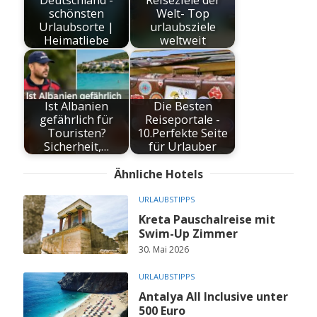
schönsten
Welt- Top
Urlaubsorte |
urlaubsziele
Heimatliebe
weltweit
Ist Albanien
Die Besten
gefährlich für
Reiseportale -
Touristen?
10.Perfekte Seite
Sicherheit,…
für Urlauber
Ähnliche Hotels
URLAUBSTIPPS
Kreta Pauschalreise mit
Swim-Up Zimmer
30. Mai 2026
URLAUBSTIPPS
Antalya All Inclusive unter
500 Euro