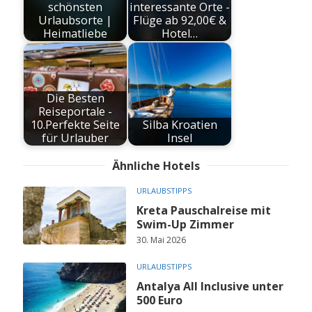
schönsten
interessante Orte -
Urlaubsorte |
Flüge ab 92,00€ &
Heimatliebe
Hotel…
Die Besten
Reiseportale -
10.Perfekte Seite
Silba Kroatien
für Urlauber
Insel
Ähnliche Hotels
URLAUBSTIPPS
Kreta Pauschalreise mit
Swim-Up Zimmer
30. Mai 2026
URLAUBSTIPPS
Antalya All Inclusive unter
500 Euro