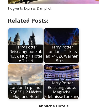
Hogwarts Express Dampflok
Related Posts:
Harry Potter
Harry Potter
Reiseangebote ab
London - Tickets
135€ Flug + Hotel
ab 74,62€ Warner
+ Ticket
Bros.…
Harry Potter
London Trip - nur
Reiseangebote:
52,83€ | 2 Nächte
Magische
Flug und Hotel
Erlebnisse für Fans
Ähnliche Hotels