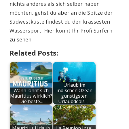
nichts anderes als sich selber haben
möchten, gehst du aber an die Spitze der
Südwestküste findest du den krassesten
Wassersport. Hier könnt Ihr Profi Surfern
zu sehen.
Related Posts:
Urlaub im
Wann lohnt sich
indischen Ozean
Mauritius wirklich?
günstigsten
Die beste…
Urlaubdeals -…
Mauritius Urlaub
La Reunion Insel