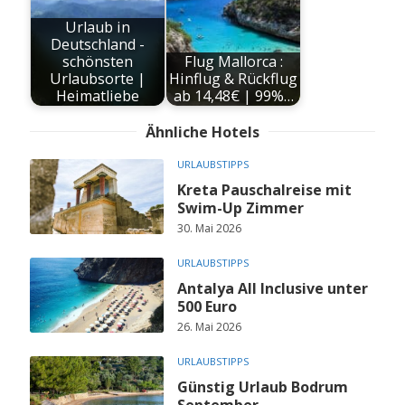
Urlaub in
Deutschland -
schönsten
Flug Mallorca :
Urlaubsorte |
Hinflug & Rückflug
Heimatliebe
ab 14,48€ | 99%…
Ähnliche Hotels
URLAUBSTIPPS
Kreta Pauschalreise mit
Swim-Up Zimmer
30. Mai 2026
URLAUBSTIPPS
Antalya All Inclusive unter
500 Euro
26. Mai 2026
URLAUBSTIPPS
Günstig Urlaub Bodrum
September