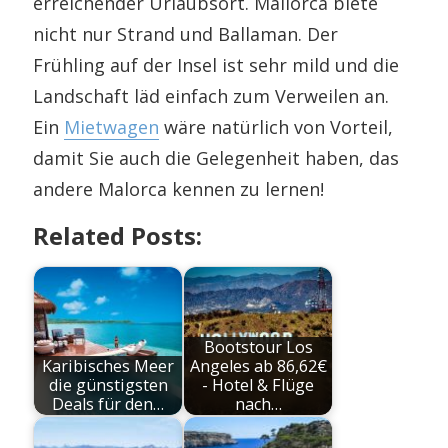
erreichender Urlaubsort. Mallorca biete
nicht nur Strand und Ballaman. Der
Frühling auf der Insel ist sehr mild und die
Landschaft läd einfach zum Verweilen an.
Ein
Mietwagen
wäre natürlich von Vorteil,
damit Sie auch die Gelegenheit haben, das
andere Malorca kennen zu lernen!
Related Posts:
Bootstour Los
Karibisches Meer
Angeles ab 86,62€
die günstigsten
- Hotel & Flüge
Deals für den…
nach…