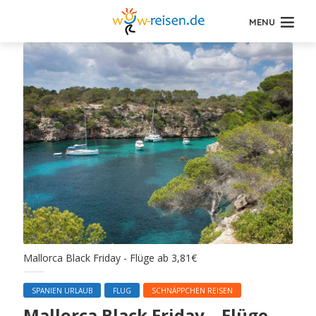
MENU
Mallorca Black Friday - Flüge ab 3,81€
SPANIEN URLAUB
FLUG
SCHNÄPPCHEN REISEN
Mallorca Black Friday – Flüge