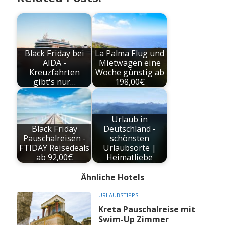
Black Friday bei
La Palma Flug und
AIDA -
Mietwagen eine
Kreuzfahrten
Woche günstig ab
gibt's nur…
198,00€
Urlaub in
Black Friday
Deutschland -
Pauschalreisen -
schönsten
FTIDAY Reisedeals
Urlaubsorte |
ab 92,00€
Heimatliebe
Ähnliche Hotels
URLAUBSTIPPS
Kreta Pauschalreise mit
Swim-Up Zimmer