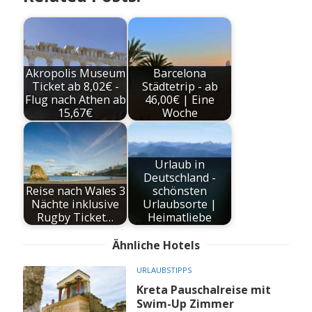
Akropolis Museum
Barcelona
Ticket ab 8,02€ -
Städtetrip - ab
Flug nach Athen ab
46,00€ | Eine
15,67€
Woche
Urlaub in
Deutschland -
Reise nach Wales 3
schönsten
Nächte inklusive
Urlaubsorte |
Rugby Ticket…
Heimatliebe
Ähnliche Hotels
URLAUBSTIPPS
Kreta Pauschalreise mit
Swim-Up Zimmer