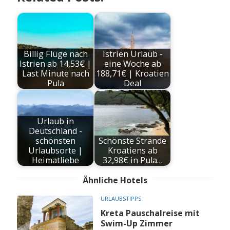
Billig Flüge nach
Istrien Urlaub -
Istrien ab 14,53€ |
eine Woche ab
Last Minute nach
188,71€ | Kroatien
Pula
Deal
Urlaub in
Deutschland -
schönsten
Schönste Strände
Urlaubsorte |
Kroatiens ab
Heimatliebe
32,98€ in Pula…
Ähnliche Hotels
URLAUBSTIPPS
Kreta Pauschalreise mit
Swim-Up Zimmer