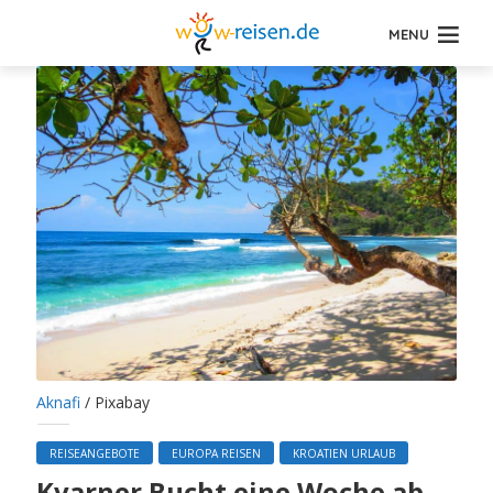
MENU
Aknafi
/ Pixabay
REISEANGEBOTE
EUROPA REISEN
KROATIEN URLAUB
Kvarner Bucht eine Woche ab