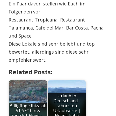
Ein Paar davon stellen wie Euch im
Folgenden vor:
Restaurant Tropicana, Restaurant
Talamanca, Café del Mar, Bar Costa, Pacha,
und Space
Diese Lokale sind sehr beliebt und top
bewertet, allerdings sind diese sehr
empfehlenswert.
Related Posts:
Urlaub in
Deutschland -
Billigflüge Ibiza ab
schönsten
51,67€ hin &
Urlaubsorte |
zurück | Flüge -…
Heimatliebe