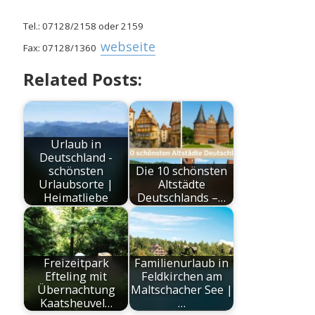
Tel.: 07128/2158 oder 2159
webseite
Fax: 07128/1360
Related Posts:
Urlaub in
Deutschland -
schönsten
Die 10 schönsten
Urlaubsorte |
Altstädte
Heimatliebe
Deutschlands –…
Freizeitpark
Familienurlaub in
Efteling mit
Feldkirchen am
Übernachtung
Maltschacher See |
Kaatsheuvel…
…