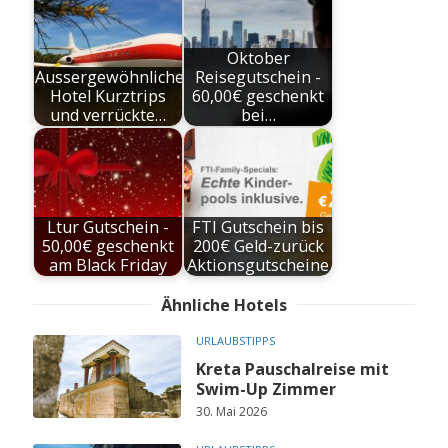
Oktober
Aussergewöhnliche
Reisegutschein -
Hotel Kurztrips
60,00€ geschenkt
und verrückte…
bei…
Ltur Gutschein -
FTI Gutschein bis
50,00€ geschenkt
200€ Geld-zurück
am Black Friday
Aktionsgutscheine
Ähnliche Hotels
URLAUBSTIPPS
Kreta Pauschalreise mit
Swim-Up Zimmer
30. Mai 2026