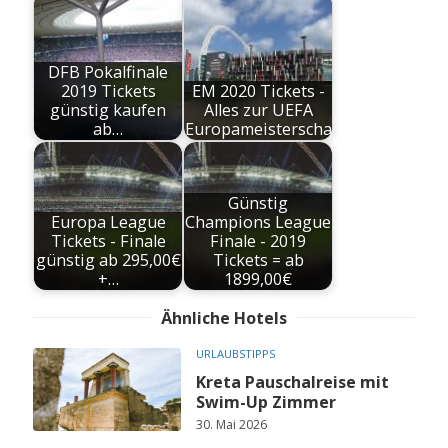
DFB Pokalfinale
2019 Tickets
EM 2020 Tickets -
günstig kaufen
Alles zur UEFA
ab…
Europameisterschaft
Günstig
Europa League
Champions League
Tickets - Finale
Finale - 2019
günstig ab 295,00€
Tickets = ab
+…
1899,00€
Ähnliche Hotels
URLAUBSTIPPS
Kreta Pauschalreise mit
Swim-Up Zimmer
30. Mai 2026