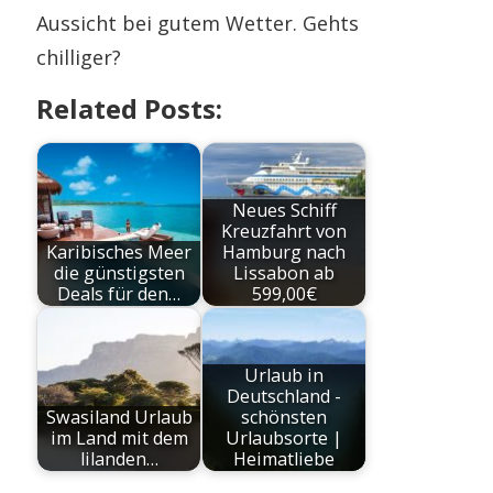
Aussicht bei gutem Wetter. Gehts
chilliger?
Related Posts:
Neues Schiff
Kreuzfahrt von
Karibisches Meer
Hamburg nach
die günstigsten
Lissabon ab
Deals für den…
599,00€
Urlaub in
Deutschland -
Swasiland Urlaub
schönsten
im Land mit dem
Urlaubsorte |
lilanden…
Heimatliebe