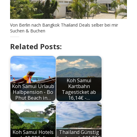
Von Berlin nach Bangkok Thailand Deals selber bei mir
Suchen & Buchen
Related Posts:
Koh Samui
Koh Samui Urlaub
Kartbahn
Halbpension - Bo
Tagesticket ab
Phut Beach in…
16,14€ -…
Koh Samui Hotels
Thailand Günstig