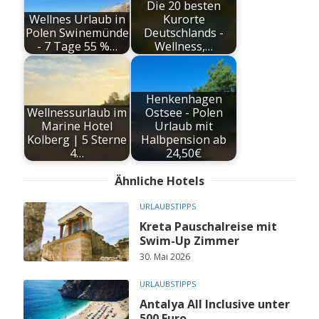
Die 20 besten
Wellnes Urlaub in
Kurorte
Polen Swinemünde
Deutschlands -
- 7 Tage 55 %…
Wellness,…
Henkenhagen
Wellnessurlaub im
Ostsee - Polen
Marine Hotel
Urlaub mit
Kolberg | 5 Sterne
Halbpension ab
4…
24,50€
Ähnliche Hotels
URLAUBSTIPPS
Kreta Pauschalreise mit
Swim-Up Zimmer
30. Mai 2026
URLAUBSTIPPS
Antalya All Inclusive unter
500 Euro