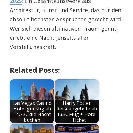
2025
: Ein Gesamtkunstwerk aus
Architektur, Kunst und Service, das nur den
absolut höchsten Ansprüchen gerecht wird.
Wer sich diesen ultimativen Traum gönnt,
erlebt eine Nacht jenseits aller
Vorstellungskraft.
Related Posts:
Las Vegas Casino
Harry Potter
Hotel günstig ab
Reiseangebote ab
14,72€ die Nacht
135€ Flug + Hotel
buchen
+ Ticket