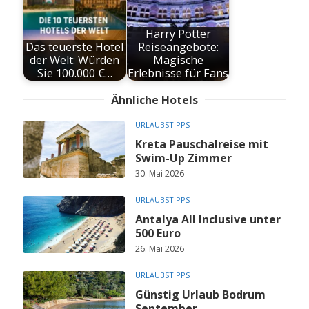
Harry Potter
Das teuerste Hotel
Reiseangebote:
der Welt: Würden
Magische
Sie 100.000 €…
Erlebnisse für Fans
Ähnliche Hotels
URLAUBSTIPPS
Kreta Pauschalreise mit
Swim-Up Zimmer
30. Mai 2026
URLAUBSTIPPS
Antalya All Inclusive unter
500 Euro
26. Mai 2026
URLAUBSTIPPS
Günstig Urlaub Bodrum
September