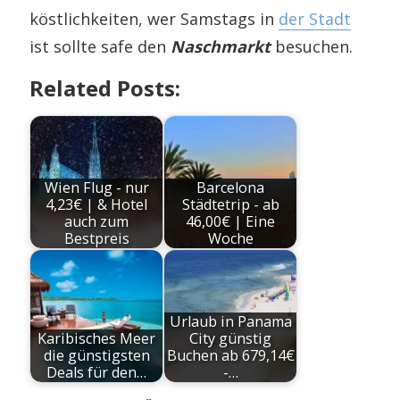
köstlichkeiten, wer Samstags in
der Stadt
ist sollte safe den
Naschmarkt
besuchen.
Related Posts:
Wien Flug - nur
Barcelona
4,23€ | & Hotel
Städtetrip - ab
auch zum
46,00€ | Eine
Bestpreis
Woche
Urlaub in Panama
Karibisches Meer
City günstig
die günstigsten
Buchen ab 679,14€
Deals für den…
-…