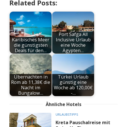
Related Posts:
Port Safga All
Karibisches Meer
Inclusive Urlaub
die günstigsten
eine Woche
Deals für den…
Ägypten…
Übernachten in
Türkei Urlaub
Rom ab 11,38€ die
günstig eine
Nacht im
Woche ab 120,00€
Bungalow…
-…
Ähnliche Hotels
URLAUBSTIPPS
Kreta Pauschalreise mit