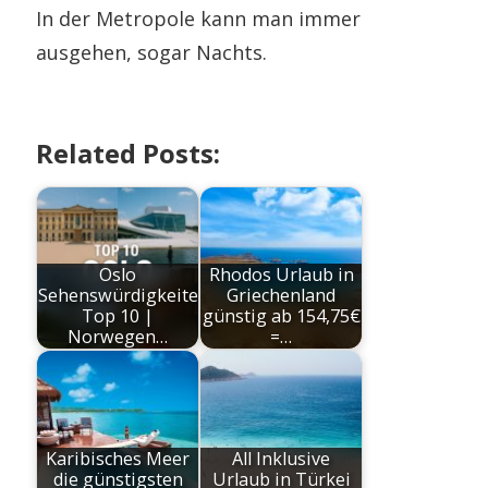
In der Metropole kann man immer
ausgehen, sogar Nachts.
Related Posts:
Oslo
Rhodos Urlaub in
Sehenswürdigkeiten
Griechenland
Top 10 |
günstig ab 154,75€
Norwegen…
=…
Karibisches Meer
All Inklusive
die günstigsten
Urlaub in Türkei