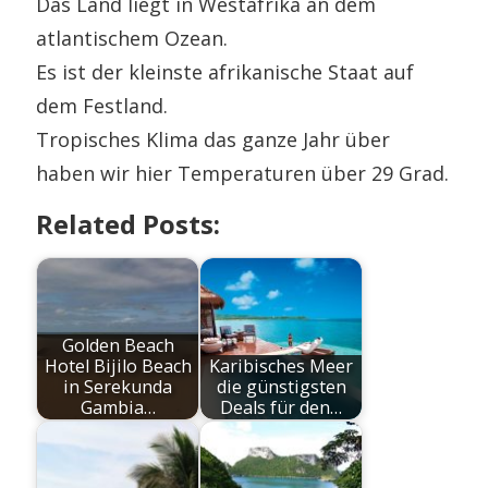
Das Land liegt in Westafrika an dem
atlantischem Ozean.
Es ist der kleinste afrikanische Staat auf
dem Festland.
Tropisches Klima das ganze Jahr über
haben wir hier Temperaturen über 29 Grad.
Related Posts:
Golden Beach
Hotel Bijilo Beach
Karibisches Meer
in Serekunda
die günstigsten
Gambia…
Deals für den…