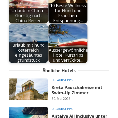
10 Beste Wellness
Urlaub in China -
für Hund und
Günstig nach
Frauchen:
China Reisen
Entspannung…
urlaub mit hund
österreich
Aussergewöhnliche
eingezäuntes
Hotel Kurztrips
grundstück
und verrückte…
Ähnliche Hotels
URLAUBSTIPPS
Kreta Pauschalreise mit
Swim-Up Zimmer
30. Mai 2026
URLAUBSTIPPS
Antalya All Inclusive unter