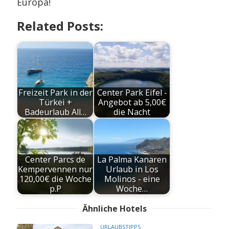
Europa!
Related Posts:
Freizeit Park in der
Center Park Eifel -
Türkei +
Angebot ab 5,00€
Badeurlaub All…
die Nacht
Center Parcs de
La Palma Kanaren
Kempervennen nur
Urlaub in Los
120,00€ die Woche
Molinos - eine
p.P
Woche…
Ähnliche Hotels
URLAUBSTIPPS