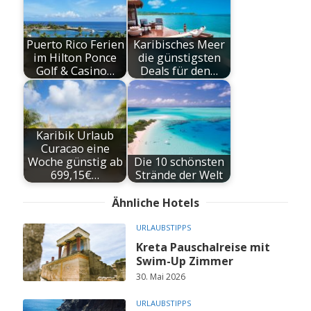
Puerto Rico Ferien
Karibisches Meer
im Hilton Ponce
die günstigsten
Golf & Casino…
Deals für den…
Karibik Urlaub
Curacao eine
Woche günstig ab
Die 10 schönsten
699,15€…
Strände der Welt
Ähnliche Hotels
URLAUBSTIPPS
Kreta Pauschalreise mit
Swim-Up Zimmer
30. Mai 2026
URLAUBSTIPPS