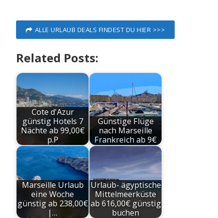
ALLE URLAUB DEALS FINDEST DU HIER >>>
Related Posts:
Cote d'Azur
günstig Hotels 7
Günstige Flüge
Nächte ab 99,00€
nach Marseille
p.P
Frankreich ab 9€
Marseille Urlaub
Urlaub- ägyptische
eine Woche
Mittelmeerküste
günstig ab 238,00€
ab 616,00€ günstig
|…
buchen