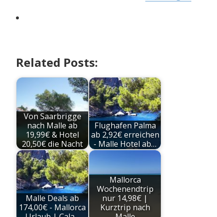
Related Posts:
Von Saarbrigge
nach Malle ab
Flughafen Palma
19,99€ & Hotel
ab 2,92€ erreichen
20,50€ die Nacht
- Malle Hotel ab…
Mallorca
Wochenendtrip
Malle Deals ab
nur 14,98€ |
174,00€ - Mallorca
Kurztrip nach
Urlaub | Cala…
Malle