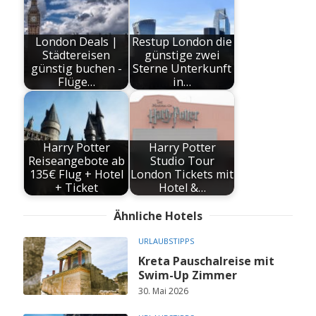
London Deals |
Restup London die
Städtereisen
günstige zwei
günstig buchen -
Sterne Unterkunft
Flüge…
in…
Harry Potter
Harry Potter
Reiseangebote ab
Studio Tour
135€ Flug + Hotel
London Tickets mit
+ Ticket
Hotel &…
Ähnliche Hotels
URLAUBSTIPPS
Kreta Pauschalreise mit
Swim-Up Zimmer
30. Mai 2026