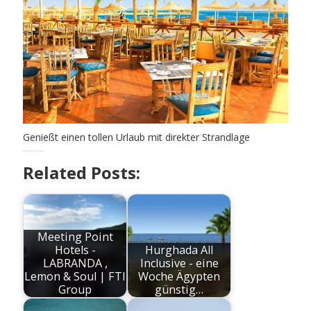
Genießt einen tollen Urlaub mit direkter Strandlage
Related Posts:
Meeting Point
Hotels -
Hurghada All
LABRANDA ,
Inclusive - eine
Lemon & Soul | FTI
Woche Ägypten
Group
günstig…