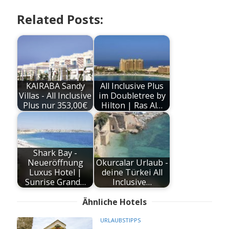
Related Posts:
KAIRABA Sandy
All Inclusive Plus
Villas - All Inclusive
im Doubletree by
Plus nur 353,00€
Hilton | Ras Al…
Shark Bay -
Neueröffnung
Okurcalar Urlaub -
Luxus Hotel |
deine Türkei All
Sunrise Grand…
Inclusive…
Ähnliche Hotels
URLAUBSTIPPS