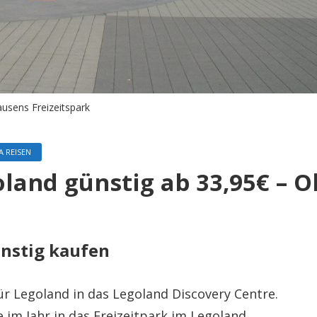
ausens Freizeitspark
 REISEN
oland günstig ab 33,95€ – 
ünstig kaufen
für Legoland in das Legoland Discovery Centre.
 im Jahr in das Freizeitpark im Legoland