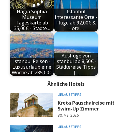
Hagia Sophia
Istanbul
Museum
interessante Orte -
Tageskarte ab
Flüge ab 92,00€ &
35,00€ - Städte…
Hotel…
Ausflüge von
Istanbul Reisen -
Istanbul ab 8,50€ -
Luxusurlaub eine
Städtereise Tipps
Woche ab 285,00€
|…
Ähnliche Hotels
URLAUBSTIPPS
Kreta Pauschalreise mit
Swim-Up Zimmer
30. Mai 2026
URLAUBSTIPPS