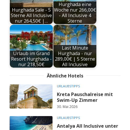
Hurghada eine
Hurghada Sale - 5
Woche nur 266,00€
Sterne All Inclusive
- All Inclusive 4
nur 264,50€ |…
Sterne
Last Minute
Urlaub im Grand
Hurghada - nur
Resort Hurghada -
289,00€ | 5 Sterne
nur 218,50€
All Inclusive
Ähnliche Hotels
URLAUBSTIPPS
Kreta Pauschalreise mit
Swim-Up Zimmer
30. Mai 2026
URLAUBSTIPPS
Antalya All Inclusive unter